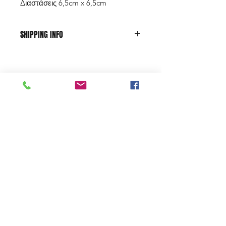
Διαστάσεις 6,5cm x 6,5cm
SHIPPING INFO
ΠΑΡΑΛΑΒΗ ΠΡΟΪΟΝΤΩΝ ΑΠΟ ΤΟ
ΚΑΤΑΣΤΗΜΑ ΜΑΣ
Shop
Μπορείτε να παραλάβετε τα προϊόντα
About Us
σας από το κατάστημά μας .
Κλεισθένους 243, Γέρακας ΑΤΤΙΚΗ
Contact
Τ.Κ. 15344
FAQ
Ωράριο καταστήματος: Δευτέρα έως
Shipping & Returns
Παρασκευή:
09:00 – 18:00
Store Policy
ΠΑΡΑΔΟΣΗ ΠΡΟΪΟΝΤΩΝ ΣΤΟ ΧΩΡΟ
Payment Methods
ΣΑΣ
Terms & Conditions
Με Speedex Courier:
Η παράδοση συνήθως γίνεται σε 1- 3
εργάσιμες ημέρες (εκτός από
δυσπρόσιτες περιοχές και πολύ μικρά