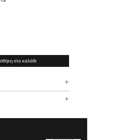
σθήκη στο καλάθι
ποιούμε είναι βινύλια αυτοκόλλητα
ποιότητας.
α παραλάβετε σε ταινία μεταφοράς.
ΤΩΝ ΑΠΟ ΤΟ ΚΑΤΑΣΤΗΜΑ ΜΑΣ
ετε τα προϊόντα σας από το
οηθάει το αυτοκόλλητο να κολληθεί
α που επιθυμείτε.
ρακας ΑΤΤΙΚΗ Τ.Κ. 15344