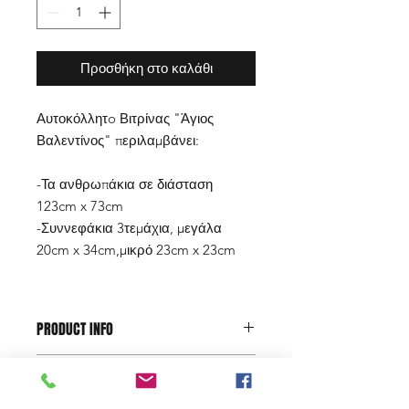
Προσθήκη στο καλάθι
Αυτοκόλλητo Βιτρίνας "Άγιος
Βαλεντίνος" περιλαμβάνει:
-Τα ανθρωπάκια σε διάσταση
123cm x 73cm
-Συννεφάκια 3τεμάχια, μεγάλα
20cm x 34cm,μικρό 23cm x 23cm
PRODUCT INFO
Τα υλικά που χρησιμοποιούμε είναι
SHIPPING INFO
βινύλια αυτοκόλλητα υψηλής αντοχής
και ποιότητας.