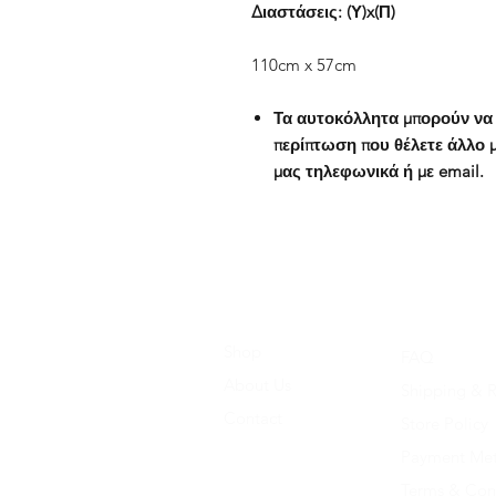
Διαστάσεις: (Υ)x(Π)
110cm x 57cm
Τα αυτοκόλλητα μπορούν να 
περίπτωση που θέλετε άλλο μ
μας τηλεφωνικά ή με email.
Shop
FAQ
About Us
Shipping & R
Contact
Store Policy
Payment Me
Terms & Con