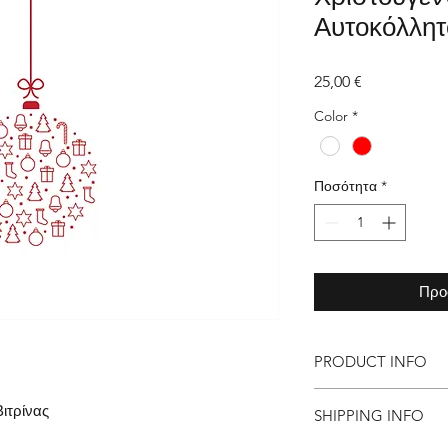
Αυτοκόλλητ
Τιμή
25,00 €
Color
*
Ποσότητα
*
Προ
PRODUCT INFO
Τα υλικά που χρησιμο
ιτρίνας
SHIPPING INFO
υψηλής αντοχής και 
Τα αυτοκόλλητα θα τ