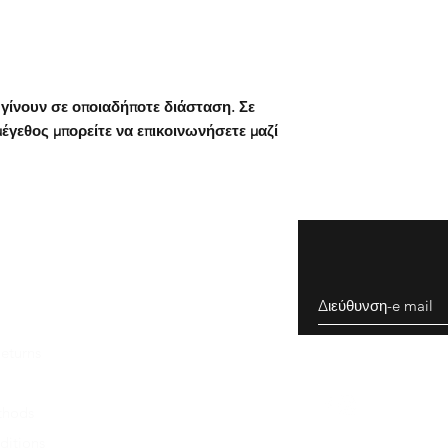
ΠΑΡΑΛΑΒΗ ΠΡΟΪΟΝ
Οδηγίες χρήσης:
Μπορείτε να παραλάβ
Η ταινία μεταφοράς β
κατάστημά μας .
εύκολα στην επιφάνει
Κλεισθένους 243, Γέ
γίνουν σε οποιαδήποτε διάσταση. Σε
Βήμα 1
: Τραβήξτε την
έγεθος μπορείτε να επικοινωνήσετε μαζί
Ωράριο καταστήματο
αυτοκόλλητο προσεκτ
18:00
Βήμα 2
: Όταν κρατάτε
ΠΑΡΑΔΟΣΗ ΠΡΟΪΟΝ
αυτοκόλλητο, από πά
Με Speedex Courier:
κολλάτε στην επιφάνε
Η παράδοση συνήθως 
(εκτός από δυσπρόσιτ
Βήμα 3
: Με μία κάρτ
όπου για την παράδοσ
αυτοκόλλητο να κολλή
ημέρες) ενώ όλα τα π
συστημένα ώστε να τ
Βήμα 4
: Τέλος αφαιρ
κατάσταση. Ο χρόνος
προσεκτικά.
eturns
περίπτωση απεργιών,
συνθηκών,μεγάλου φ
ΠΡΟΣΟΧΗ:
Η επιφάν
προωθητικών ενεργει
thods
αυτοκόλλητο θα πρέ
καλοκαίρι λόγω αδειώ
ditions