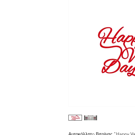
Αυτοκόλλητo Βιτρίνας "Happy Val