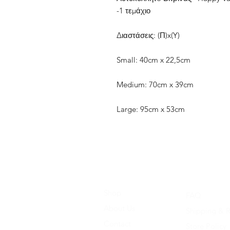
-1 τεμάχιο
Διαστάσεις: (Π)x(Y)
Small: 40cm x 22,5cm
Medium: 70cm x 39cm
Large: 95cm x 53cm
Shop
FAQ
About Us
Shipping & R
Contact
Store Policy