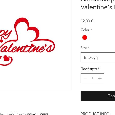
Valentine's
Τιμή
12,00 €
Color
*
Size
*
Επιλογή
Ποσότητα
*
Προ
PRODUCT INFO
entine's Day" περιλαμβάνει: