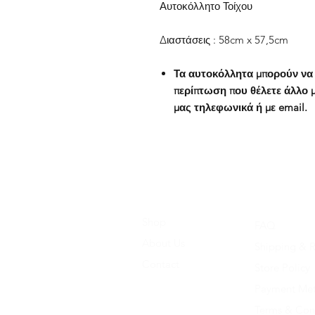
Αυτοκόλλητο Τοίχου
Διαστάσεις : 58cm x 57,5cm
Τα αυτοκόλλητα μπορούν να 
περίπτωση που θέλετε άλλο μ
μας τηλεφωνικά ή με email.
Shop
FAQ
About Us
Shipping & R
Contact
Store Policy
Payment Me
Terms & Con