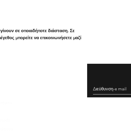
Οδηγίες χρήσης:
Μπορείτε να παραλάβ
Η ταινία μεταφοράς β
κατάστημά μας .
εύκολα στην επιφάνει
Κλεισθένους 243, Γέ
Βήμα 1
: Τραβήξτε την
Ωράριο καταστήματο
γίνουν σε οποιαδήποτε διάσταση. Σε
αυτοκόλλητο προσεκτ
18:00
έγεθος μπορείτε να επικοινωνήσετε μαζί
Βήμα 2
: Όταν κρατάτε
ΠΑΡΑΔΟΣΗ ΠΡΟΪΟΝ
αυτοκόλλητο, από πά
Με Speedex Courier:
κολλάτε στην επιφάνε
Η παράδοση συνήθως 
(εκτός από δυσπρόσιτ
Βήμα 3
: Με μία κάρτ
όπου για την παράδοσ
αυτοκόλλητο να κολλή
ημέρες) ενώ όλα τα π
συστημένα ώστε να τ
Βήμα 4
: Τέλος αφαιρ
κατάσταση. Ο χρόνος
προσεκτικά.
περίπτωση απεργιών,
eturns
συνθηκών,μεγάλου φ
ΠΡΟΣΟΧΗ:
Η επιφάν
προωθητικών ενεργει
αυτοκόλλητο θα πρέ
καλοκαίρι λόγω αδειώ
thods
ΕΞΟΔΑ ΑΠΟΣΤΟΛΗ
ditions