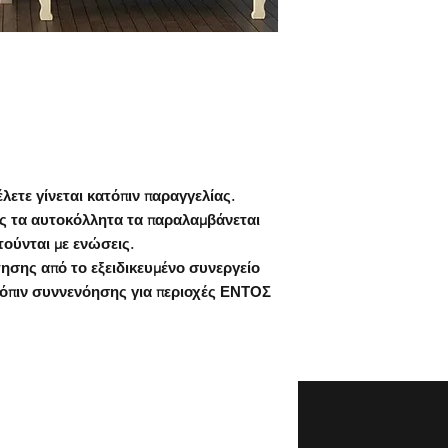
ΠΑΡΑΛΑΒΗ ΠΡΟΪΟΝ
Οδηγίες χρήσης:
1. Πριν ξεκινήσετε βε
Μπορείτε να παραλάβ
Ένα μέτρο, ένα κοπίδ
κατάστημά μας .
βοηθό.
Κλεισθένους 243, Γέ
2. Καθαρίστε με ένα 
οποία θα τοποθετηθεί
Ωράριο καταστήματο
τοίχο δεν πρέπει να 
18:00
υπενθυμίζουμε ότι όσο
λετε γίνεται κατόπιν παραγγελίας.
επιφάνεια σας τόσο κ
ΠΑΡΑΔΟΣΗ ΠΡΟΪΟΝ
Αφαιρέστε από τον το
ς τα αυτοκόλλητα τα παραλαμβάνεται
Με Speedex Courier:
όπως πρίζες, βίδες, ρ
τούνται με ενώσεις.
Η παράδοση συνήθως 
3. Επιλέξτε το σημεί
ησης από το εξειδικευμένο συνεργείο
(εκτός από δυσπρόσιτ
τοποθέτηση. Προτιμήσ
τόπιν συννενόησης για περιοχές ΕΝΤΟΣ
όπου για την παράδοσ
επιφάνειας και αποφύ
ημέρες) ενώ όλα τα π
σημεία.
συστημένα ώστε να τ
4.Κρατήστε το πρώτο 
κατάσταση. Ο χρόνος
επάνω γωνίες και ξεκ
περίπτωση απεργιών,
περίπου 30cm.
συνθηκών,μεγάλου φ
5. Κολλήστε την αρχ
προωθητικών ενεργει
της επιφάνειας και ε
καλοκαίρι λόγω αδειώ