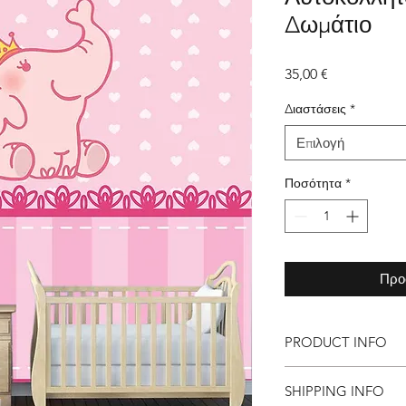
Δωμάτιο
Τιμή
35,00 €
Διαστάσεις
*
Επιλογή
Ποσότητα
*
Προ
PRODUCT INFO
Τα υλικά που χρησιμο
SHIPPING INFO
υψηλής αντοχής και 